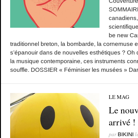
Couverture
SOMMAIRE
canadiens,
scientifiq
be new Can
traditionnel breton, la bombarde, la cornemuse et
s’épanouir dans de nouvelles esthétiques ? Oh qu
la musique contemporaine, ces instruments co
souffle. DOSSIER « Féminiser les musées » Dan
LE MAG
Le nouv
arrivé !
par
l
BIKINI