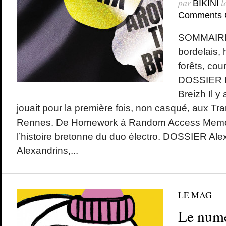
par
l
BIKINI
Comments 
SOMMAIRE
bordelais,
forêts, co
DOSSIER Da
Breizh Il y
jouait pour la première fois, non casqué, aux Tr
Rennes. De Homework à Random Access Memori
l’histoire bretonne du duo électro. DOSSIER Alex
Alexandrins,...
LE MAG
Le numé