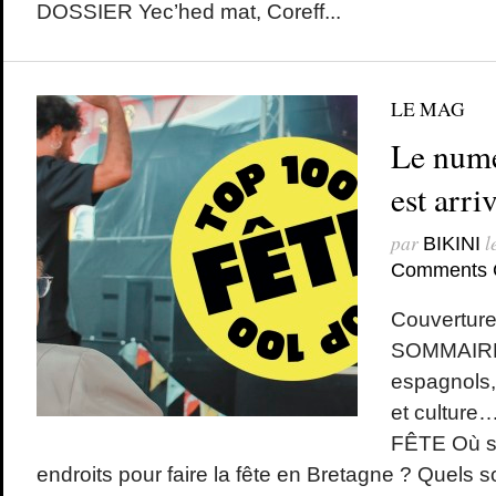
DOSSIER Yec’hed mat, Coreff...
LE MAG
Le numé
est arriv
par
l
BIKINI
Comments 
Couverture
SOMMAIRE
espagnols,
et cultur
FÊTE Où so
endroits pour faire la fête en Bretagne ? Quels s