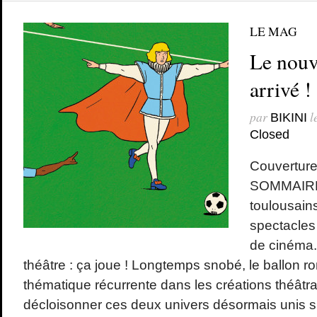
LE MAG
Le nouv
arrivé !
par
l
BIKINI
Closed
Couverture 
SOMMAIRE 
toulousains
spectacles 
de cinéma.
théâtre : ça joue ! Longtemps snobé, le ballon r
thématique récurrente dans les créations théâtr
décloisonner ces deux univers désormais unis su