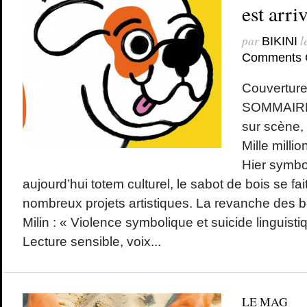
est arriv
par
l
BIKINI
Comments 
Couverture
SOMMAIRE 
sur scène
Mille millio
Hier symbo
aujourd’hui totem culturel, le sabot de bois se f
nombreux projets artistiques. La revanche des 
Milin : « Violence symbolique et suicide lingui
Lecture sensible, voix...
LE MAG