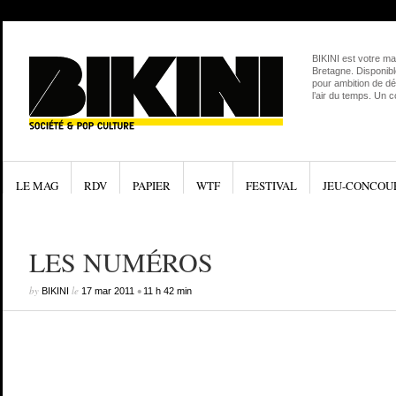
BIKINI est votre ma
Bretagne. Disponibl
pour ambition de dé
l’air du temps. Un 
LE MAG
RDV
PAPIER
WTF
FESTIVAL
JEU-CONCOU
LES NUMÉROS
by
le
•
BIKINI
17 mar 2011
11 h 42 min