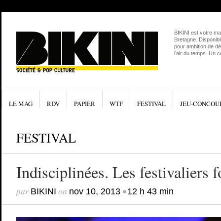
BIKINI est votre ma
Bretagne. Disponibl
pour ambition de dé
l’air du temps. Un 
LE MAG
RDV
PAPIER
WTF
FESTIVAL
JEU-CONCOU
FESTIVAL
Indisciplinées. Les festivaliers f
par
on
•
BIKINI
nov 10, 2013
12 h 43 min