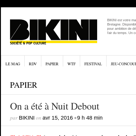
BIKINI est votre ma
Bretagne. Disponibl
pour ambition de dé
l’air du temps. Un 
LE MAG
RDV
PAPIER
WTF
FESTIVAL
JEU-CONCOU
PAPIER
On a été à Nuit Debout
par
on
•
BIKINI
avr 15, 2016
9 h 48 min