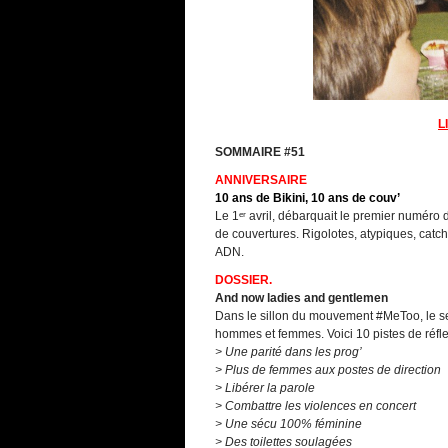
L
SOMMAIRE #51
ANNIVERSAIRE
10 ans de Bikini, 10 ans de couv’
Le 1ᵉʳ avril, débarquait le premier numéro 
de couvertures. Rigolotes, atypiques, cat
ADN.
DOSSIER.
And now ladies and gentlemen
Dans le sillon du mouvement #MeToo, le sec
hommes et femmes. Voici 10 pistes de réfle
> Une parité dans les prog’
> Plus de femmes aux postes de direction
> Libérer la parole
> Combattre les violences en concert
> Une sécu 100% féminine
> Des toilettes soulagées