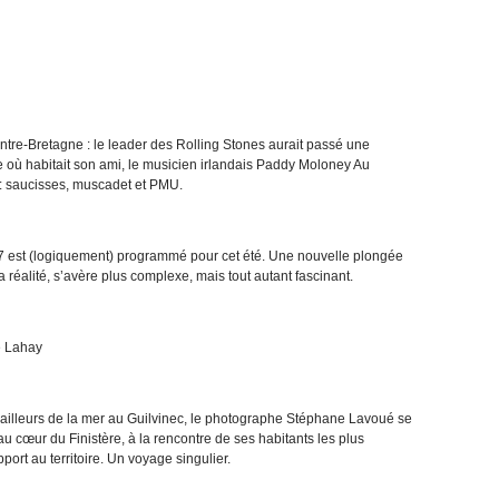
ntre-Bretagne : le leader des Rolling Stones aurait passé une
ù habitait son ami, le musicien irlandais Paddy Moloney Au
: saucisses, muscadet et PMU.
7 est (logiquement) programmé pour cet été. Une nouvelle plongée
réalité, s’avère plus complexe, mais tout autant fascinant.
e Lahay
ailleurs de la mer au Guilvinec, le photographe Stéphane Lavoué se
u cœur du Finistère, à la rencontre de ses habitants les plus
port au territoire. Un voyage singulier.