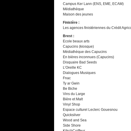
Campus Ker Lann (ENS, EME, ECAM)
Médiathèque
Maison des jeunes
Finistère :
Les agences finistériennes du Crédit Agric
Brest :
Ecole beaux arts
Capucins (kiosque)
Médiathèque des Capucins
En bières inconnues (Capucins)
Disquaire Bad Seeds
L’Oreille KC
Dialogues Musiques
Fnac
Ty ar Gwin
Be Biche
Vins du Large
Bière et Malt
Vinyl Shop
Espace culturel Leclerc Gouesnou
Quicksilver
Wood and Sea
Side Shore
KitschCoiffeur