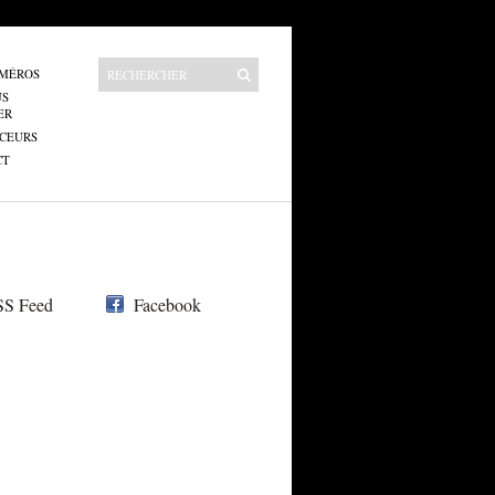
UMÉROS
US
ER
CEURS
CT
S Feed
Facebook