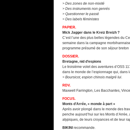
> Des zones de non-mixité
> Des instruments non genrés
> Questionner le passé
> Des labels féministes
PAPIER.
Mick Jagger dans le Kreiz Breizh ?
C’est l’une des plus belles légendes du Ce
semaine dans la campagne morbihannaise o
programme présumé de son séjour breton 
DOSSIER.
Bretagne, nid d’espions
Le troisième volet des aventures d’OSS 11
dans le monde de l’espionnage qui, dans la 
> Boursicot, espion chinois malgré lui
.
RDV.
Maxwell Farrington, Les Bacchantes, Vinc
FOCUS.
Monts d’Arrée, « monde à part »
Après avoir plongé dans le monde des trav
penche aujourd’hui sur les Monts d’Arrée, a
atypiques, de leurs croyances et de leur rap
BIKINI
recommande.