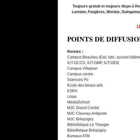
Toujours gratuit et toujours dispo à R
Lannion, Fougères, Morlaix, Guingamp,
L
POINTS DE DIFFUSIO
Rennes :
Campus Beaulieu (Esir, Istic, accueil bâtim
IUT-GCCD, IUT-GMP, IUT-GEII)
Campus Villejean
Campus centre
Sciences Po
Ecole des beaux arts
ESRA
Lisaa
MediaSchool
MJC Grand Cordel
MJC Cleunay-Antipode
MJC Bréquigny
Bibliothèque Le Triangle
Bibiothèque Bréquigny
Bureaux ATM