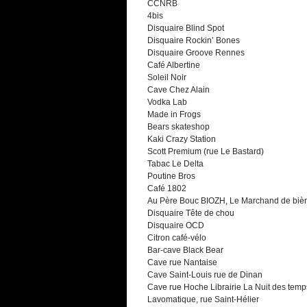
CCNRB
4bis
Disquaire Blind Spot
Disquaire Rockin’ Bones
Disquaire Groove Rennes
Café Albertine
Soleil Noir
Cave Chez Alain
Vodka Lab
Made in Frogs
Bears skateshop
Kaki Crazy Station
Scott Premium (rue Le Bastard)
Tabac Le Delta
Poutine Bros
Café 1802
Au Père Bouc BIOZH, Le Marchand de biè
Disquaire Tête de chou
Disquaire OCD
Citron café-vélo
Bar-cave Black Bear
Cave rue Nantaise
Cave Saint-Louis rue de Dinan
Cave rue Hoche Librairie La Nuit des temp
Lavomatique, rue Saint-Hélier