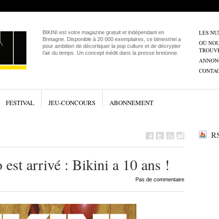
LES N
BIKINI est votre magazine gratuit et indépendant en
Bretagne. Disponible à 20 000 exemplaires, ce bimestriel a
OÙ NO
pour ambition de décortiquer la pop culture et de décrypter
TROUV
l’air du temps. Un concept inédit dans la presse bretonne.
ANNON
CONTA
FESTIVAL
JEU-CONCOURS
ABONNEMENT
RS
st arrivé : Bikini a 10 ans !
Pas de commentaire