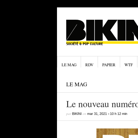
LE MAG
RDV
PAPIER
WTF
LE MAG
Le nouveau numéro e
par
on
•
BIKINI
mar 31, 2021
10 h 12 min