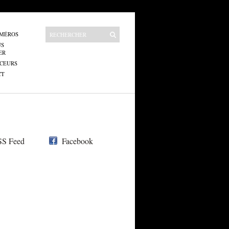
UMÉROS
US
ER
CEURS
CT
S Feed
Facebook