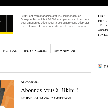
LES N
BIKINI est votre magazine gratuit et indépendant en
Bretagne. Disponible à 20 000 exemplaires, ce bimestriel a
OÙ NO
pour ambition de décortiquer la pop culture et de décrypter
TROUV
l’air du temps. Un concept inédit dans la presse bretonne.
ANNON
CONTA
FESTIVAL
JEU-CONCOURS
ABONNEMENT
RS
ABONNEMENT
Abonnez-vous à Bikini !
par
le
•
BIKINI
2 mar 2023
4 commentaires