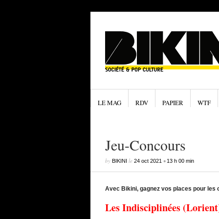
LE MAG
RDV
PAPIER
WTF
Jeu-Concours
by
le
•
BIKINI
24 oct 2021
13 h 00 min
Avec Bikini, gagnez vos places pour les c
Les Indisciplinées (Lorient