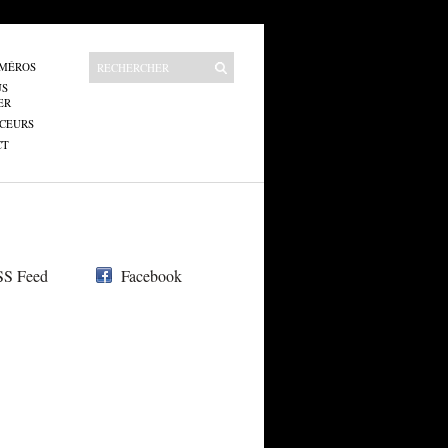
UMÉROS
US
ER
CEURS
CT
S Feed
Facebook