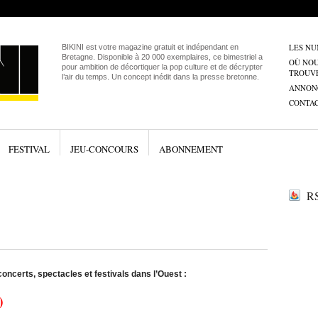
LES N
BIKINI est votre magazine gratuit et indépendant en
Bretagne. Disponible à 20 000 exemplaires, ce bimestriel a
OÙ NO
pour ambition de décortiquer la pop culture et de décrypter
TROUV
l’air du temps. Un concept inédit dans la presse bretonne.
ANNON
CONTA
FESTIVAL
JEU-CONCOURS
ABONNEMENT
RS
oncerts, spectacles et festivals dans l’Ouest :
)