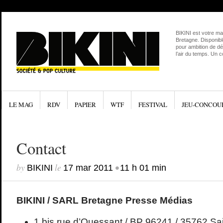
BIKINI est votre ma
Bretagne. Disponibl
pour ambition de dé
l’air du temps. Un 
LE MAG
RDV
PAPIER
WTF
FESTIVAL
JEU-CONCOU
Contact
by
le
•
BIKINI
17 mar 2011
11 h 01 min
BIKINI / SARL Bretagne Presse Médias
1 bis rue d’Ouessant / BP 96241 / 35762 Sa