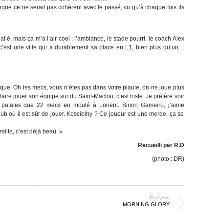
oique ce ne serait pas cohérent avec le passé, vu qu’à chaque fois ils
 allé, mais ça m’a l’air cool : l’ambiance, le stade pourri, le coach Alex
c’est une ville qui a durablement sa place en L1, bien plus qu’un…
que. Oh les mecs, vous n’êtes pas dans votre piaule, on ne joue plus
ire jouer son équipe sur du Saint-Maclou, c’est triste. Je préfère voir
 patates que 22 mecs en moulé à Lorient. Sinon Gameiro, j’aime
lub où il est sûr de jouer. Koscielny ? Ce joueur est une merde, ça se
ille, c’est déjà beau. »
Recueilli par R.D
(photo : DR)
Next post
MORNING GLORY