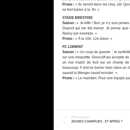
Prono :
« Ils seront dans les cinq, sûr. Qu
se font baiser à la fin. »
STADE BRESTOIS
Saison :
« Je kiffe ! Bon, je n’y suis jamais
Dupont qui me fait marrer. Je pense que 
Nancy par exemple. »
Prono :
« À la 10e, 12e place. »
FC LORIENT
Saison :
« Un coup de gueule : le synthéti
sur une moquette. Gourcuff qui accepte de fa
un vrai match de foot sur un champ de
beaucoup. Il doit se barrer mais dans un c
saurait si Wenger savait recruter. »
Prono :
« Le maintien. Pour une équipe pare
Previous post
JEUNES CHARRUES : ET APRES ?