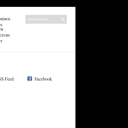
UMÉROS
US
ER
CEURS
CT
S Feed
Facebook