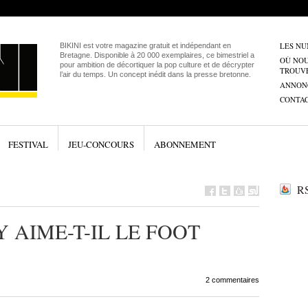
LES N
BIKINI est votre magazine gratuit et indépendant en
Bretagne. Disponible à 20 000 exemplaires, ce bimestriel a
OÙ NO
pour ambition de décortiquer la pop culture et de décrypter
TROUV
l’air du temps. Un concept inédit dans la presse bretonne.
ANNON
CONTA
FESTIVAL
JEU-CONCOURS
ABONNEMENT
RS
 AIME-T-IL LE FOOT
2 commentaires