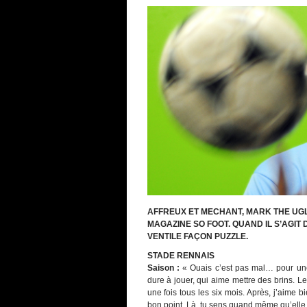
AFFREUX ET MECHANT, MARK THE UGL
MAGAZINE SO FOOT. QUAND IL S’AGIT
VENTILE FAÇON PUZZLE.
STADE RENNAIS
Saison :
« Ouais c’est pas mal… pour une
dure à jouer, qui aime mettre des brins. Le
une fois tous les six mois. Après, j’aime b
bon point. Là, tu sens quand même qu’elle f