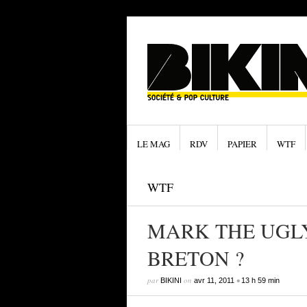
LE MAG
RDV
PAPIER
WTF
WTF
MARK THE UGLY
BRETON ?
par
on
•
BIKINI
avr 11, 2011
13 h 59 min