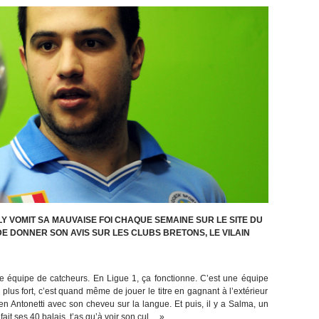
Y VOMIT SA MAUVAISE FOI CHAQUE SEMAINE SUR LE SITE DU
 DE DONNER SON AVIS SUR LES CLUBS BRETONS, LE VILAIN
 équipe de catcheurs. En Ligue 1, ça fonctionne. C’est une équipe
 plus fort, c’est quand même de jouer le titre en gagnant à l’extérieur
ien Antonetti avec son cheveu sur la langue. Et puis, il y a Salma, un
ait ses 40 balais, t’as qu’à voir son cul… »