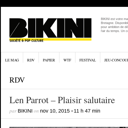
BIKINI est votre ma
Bretagne. Disponibl
pour ambition de dé
l’air du temps. Un 
LE MAG
RDV
PAPIER
WTF
FESTIVAL
JEU-CONCOU
RDV
Len Parrot – Plaisir salutaire
par
on
•
BIKINI
nov 10, 2015
11 h 47 min