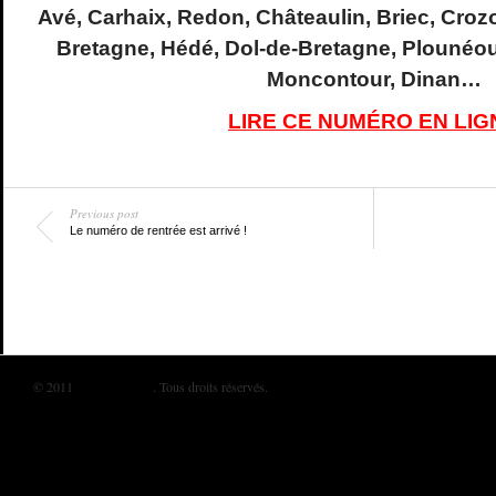
Avé, Carhaix, Redon, Châteaulin, Briec, Croz
Bretagne, Hédé, Dol-de-Bretagne, Plounéo
Moncontour, Dinan…
LIRE CE NUMÉRO EN LIG
Previous post
Le numéro de rentrée est arrivé !
© 2011
BIKINI MAG
. Tous droits réservés.