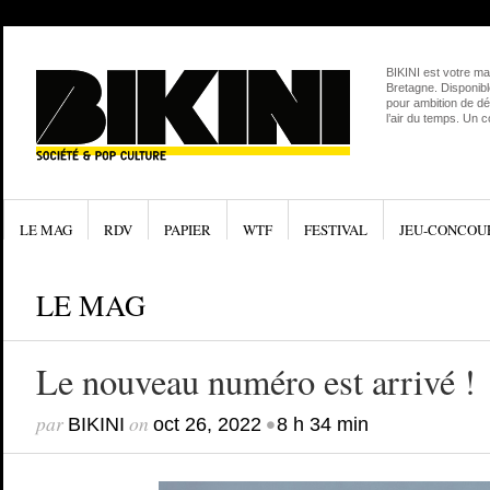
BIKINI est votre ma
Bretagne. Disponibl
pour ambition de dé
l’air du temps. Un 
LE MAG
RDV
PAPIER
WTF
FESTIVAL
JEU-CONCOU
LE MAG
Le nouveau numéro est arrivé !
par
on
•
BIKINI
oct 26, 2022
8 h 34 min