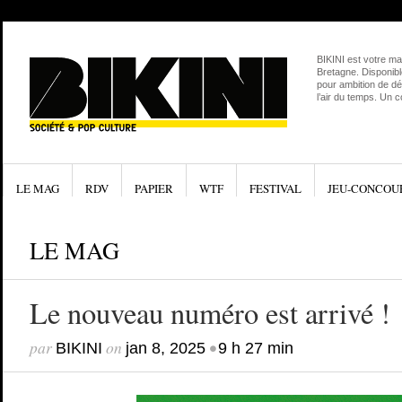
BIKINI est votre ma
Bretagne. Disponibl
pour ambition de dé
l’air du temps. Un 
LE MAG
RDV
PAPIER
WTF
FESTIVAL
JEU-CONCOU
LE MAG
Le nouveau numéro est arrivé !
par
on
•
BIKINI
jan 8, 2025
9 h 27 min