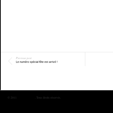
Previous post
Le numéro spécial fête est arrivé !
© 2011
BIKINI MAG
. Tous droits réservés.