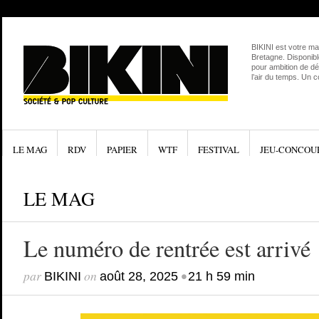
BIKINI est votre ma
Bretagne. Disponibl
pour ambition de dé
l’air du temps. Un 
LE MAG
RDV
PAPIER
WTF
FESTIVAL
JEU-CONCOU
LE MAG
Le numéro de rentrée est arrivé 
par
on
•
BIKINI
août 28, 2025
21 h 59 min