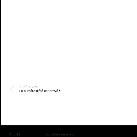
Previous post
Le numéro d'été est arrivé !
© 2011
BIKINI MAG
. Tous droits réservés.