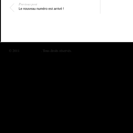
Previous post
Le nouveau numéro est arrivé !
© 2011
BIKINI MAG
. Tous droits réservés.