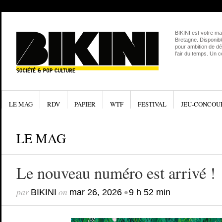
BIKINI est votre ma
Bretagne. Disponibl
pour ambition de dé
l’air du temps. Un 
LE MAG
RDV
PAPIER
WTF
FESTIVAL
JEU-CONCOU
LE MAG
Le nouveau numéro est arrivé !
par
on
•
BIKINI
mar 26, 2026
9 h 52 min