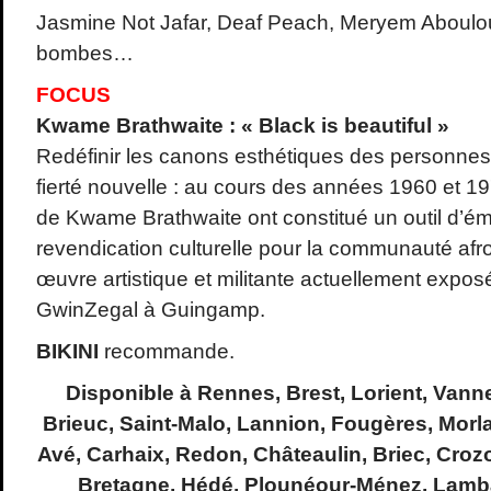
Jasmine Not Jafar, Deaf Peach, Meryem Aboulou
bombes…
FOCUS
Kwame Brathwaite : « Black is beautiful »
Redéfinir les canons esthétiques des personnes 
fierté nouvelle : au cours des années 1960 et 1
de Kwame Brathwaite ont constitué un outil d’ém
revendication culturelle pour la communauté afr
œuvre artistique et militante actuellement exposé
GwinZegal à Guingamp.
BIKINI
recommande.
Disponible à Rennes, Brest, Lorient, Vann
Brieuc, Saint-Malo, Lannion, Fougères, Morl
Avé, Carhaix, Redon, Châteaulin, Briec, Croz
Bretagne, Hédé, Plounéour-Ménez, Lamba