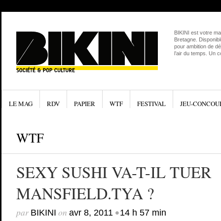
BIKINI est votre ma
Bretagne. Disponibl
pour ambition de dé
l’air du temps. Un 
LE MAG
RDV
PAPIER
WTF
FESTIVAL
JEU-CONCOU
WTF
SEXY SUSHI VA-T-IL TUER
MANSFIELD.TYA ?
par
on
•
BIKINI
avr 8, 2011
14 h 57 min