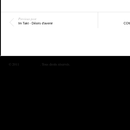
Previous post
Im Takt - Désirs d'avenir
COM
© 2011
BIKINI MAG
. Tous droits réservés.