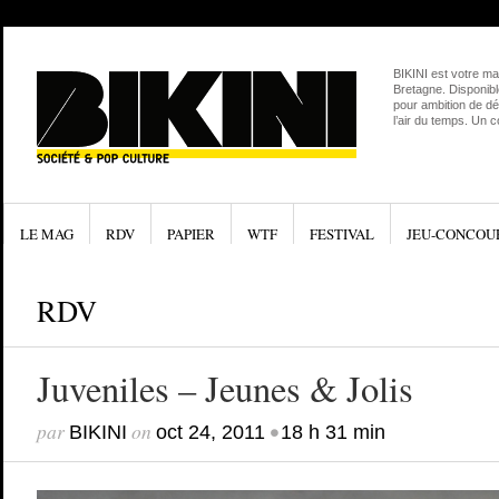
BIKINI est votre ma
Bretagne. Disponibl
pour ambition de dé
l’air du temps. Un 
LE MAG
RDV
PAPIER
WTF
FESTIVAL
JEU-CONCOU
RDV
Juveniles – Jeunes & Jolis
par
on
•
BIKINI
oct 24, 2011
18 h 31 min