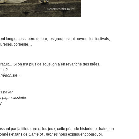
ent longtemps, apéro de bar, les groupes qui ouvrent les festivals,
turelles, corbeille…
-gratuit… Si on n’a plus de sous, on a en revanche des idées.
ool ?
 hédoniste »
ns payer
e pique-assiette
?
ant par la littérature et les jeux, cette période historique draine un
ionnés et fans de
Game of Thrones
nous expliquent pourquoi.