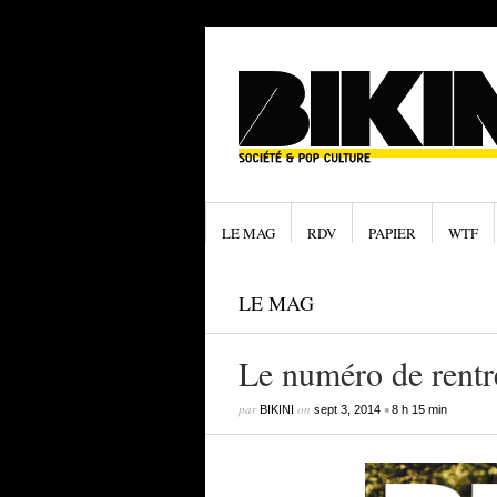
LE MAG
RDV
PAPIER
WTF
LE MAG
Le numéro de rentré
par
on
•
BIKINI
sept 3, 2014
8 h 15 min