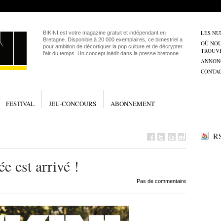
LES N
BIKINI est votre magazine gratuit et indépendant en
Bretagne. Disponible à 20 000 exemplaires, ce bimestriel a
OÙ NO
pour ambition de décortiquer la pop culture et de décrypter
TROUV
l’air du temps. Un concept inédit dans la presse bretonne.
ANNON
CONTA
FESTIVAL
JEU-CONCOURS
ABONNEMENT
RS
e est arrivé !
Pas de commentaire