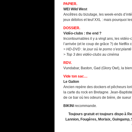
PAPIER.
WEI Wild West
Ancêtres du bizutage, les week-ends d’int
jeux débilos et teuf XXL : mais pourquoi les 
DOSSIER.
Vidéo-clubs : the end ?
Incontournables il y a vingt ans, les vidéo
l’arrivée (et le coup de grâce ?) de Netflix 
> HD-DVD : le jour où le porno s’est planté
> Top 3 des vidéo-clubs au cinéma
RDV.
Vundabar, Baston, Gad (Glory Owl), la bie
Vide ton sac…
Le Galion
Ancien repère des dockers et pêcheurs lori
la carte du rock en Bretagne. Jean-Baptist
de ce bar où les odeurs de bière, de sueur 
BIKINI
recommande.
Toujours gratuit et toujours dispo à R
Lannion, Fougères, Morlaix, Guingamp, 