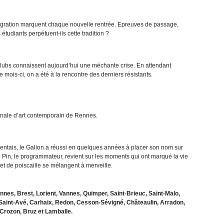
égration marquent chaque nouvelle rentrée. Epreuves de passage,
étudiants perpétuent-ils cette tradition ?
-clubs connaissent aujourd’hui une méchante crise. En attendant
ce mois-ci, on a été à la rencontre des derniers résistants.
nnale d’art contemporain de Rennes.
entais, le Galion a réussi en quelques années à placer son nom sur
e Pin, le programmateur, revient sur les moments qui ont marqué la vie
et de poiscaille se mélangent à merveille.
ennes, Brest, Lorient, Vannes, Quimper, Saint-Brieuc, Saint-Malo,
Saint-Avé, Carhaix, Redon, Cesson-Sévigné, Châteaulin, Arradon,
Crozon, Bruz et Lamballe.