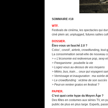
SOMMAIRE #18
WTF.
Festivals de cinéma, les spectacles qui dur
ciné plein air, unplugged, futures salles cul
DOSSIER.
Êtes-vous un fauché 2.0 ?
Coloc’, covoit’, airbnb, crowdfunding, tout
La consommation serait-elle de nouveau c
> « L’économie est redevenue pop, sexy et
> Freeganisme : poubelle la vie
> Logez-vous au-dessus de vos moyens
> Métro, bus, train… ceux qui voyagent sa
> Vernissage et inauguration : ma soirée d
> Le crowdfunding : victime de son succès 
> Peut-on rentrer gratos en festival ?
PAPIER.
C’est quoi cette hype du Moyen Âge ?
Des fêtes en costumes aux séries TV, en pass
public de plus en plus large. Experts, pass