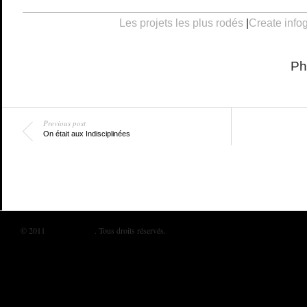
Les projets les plus rodés
|
Create info
Ph
Previous post
On était aux Indisciplinées
© 2011
BIKINI MAG
. Tous droits réservés.