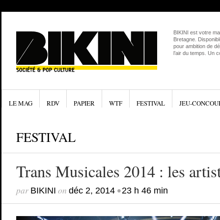
BIKINI est votre ma
Bretagne. Disponibl
pour ambition de dé
l’air du temps. Un 
LE MAG
RDV
PAPIER
WTF
FESTIVAL
JEU-CONCOU
FESTIVAL
Trans Musicales 2014 : les artis
par
on
•
BIKINI
déc 2, 2014
23 h 46 min