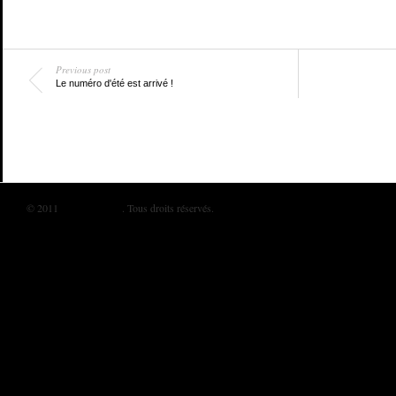
Previous post
Le numéro d'été est arrivé !
© 2011
BIKINI MAG
. Tous droits réservés.