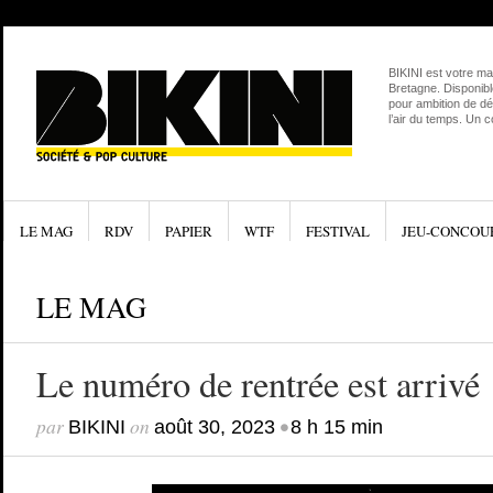
BIKINI est votre ma
Bretagne. Disponibl
pour ambition de dé
l’air du temps. Un 
LE MAG
RDV
PAPIER
WTF
FESTIVAL
JEU-CONCOU
LE MAG
Le numéro de rentrée est arrivé 
par
on
•
BIKINI
août 30, 2023
8 h 15 min