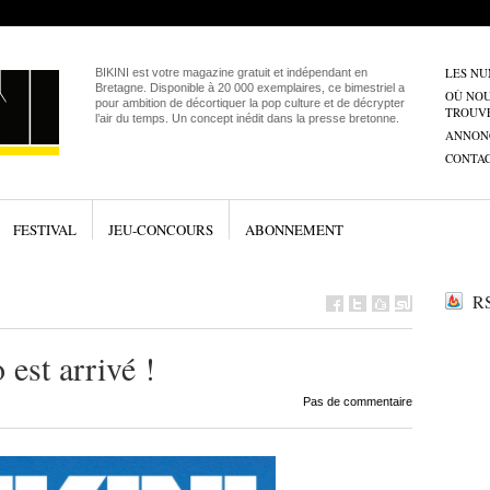
LES N
BIKINI est votre magazine gratuit et indépendant en
Bretagne. Disponible à 20 000 exemplaires, ce bimestriel a
OÙ NO
pour ambition de décortiquer la pop culture et de décrypter
TROUV
l’air du temps. Un concept inédit dans la presse bretonne.
ANNON
CONTA
FESTIVAL
JEU-CONCOURS
ABONNEMENT
RS
est arrivé !
Pas de commentaire