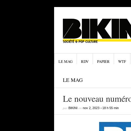
LE MAG
RDV
PAPIER
WTF
LE MAG
Le nouveau numéro 
par
on
•
BIKINI
nov 2, 2023
18 h 55 min