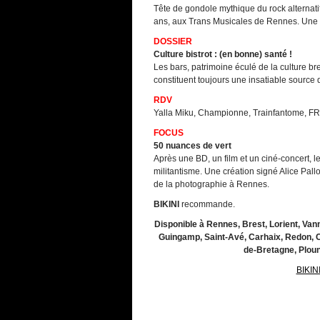
Tête de gondole mythique du rock alternatif 
ans, aux Trans Musicales de Rennes. Une ré
DOSSIER
Culture bistrot : (en bonne) santé !
Les bars, patrimoine éculé de la culture 
constituent toujours une insatiable source d’
RDV
Yalla Miku, Championne, Trainfantome, 
FOCUS
50 nuances de vert
Après une BD, un film et un ciné-concert, les
militantisme. Une création signé Alice Pal
de la photographie à Rennes.
BIKINI
recommande.
Disponible à Rennes, Brest, Lorient, Van
Guingamp, Saint-Avé, Carhaix, Redon, C
de-Bretagne, Plou
BIKI