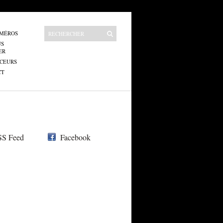
UMÉROS
US
ER
CEURS
CT
S Feed
Facebook