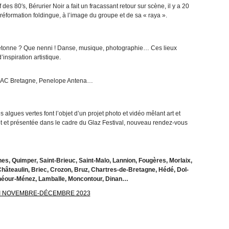
des 80′s, Bérurier Noir a fait un fracassant retour sur scène, il y a 20
formation foldingue, à l’image du groupe et de sa « raya ».
bretonne ? Que nenni ! Danse, musique, photographie… Ces lieux
inspiration artistique.
FRAC Bretagne, Penelope Antena…
 algues vertes font l’objet d’un projet photo et vidéo mêlant art et
lot et présentée dans le cadre du Glaz Festival, nouveau rendez-vous
nes, Quimper, Saint-Brieuc, Saint-Malo, Lannion, Fougères, Morlaix,
hâteaulin, Briec, Crozon, Bruz, Chartres-de-Bretagne, Hédé, Dol-
néour-Ménez, Lamballe, Moncontour, Dinan…
NI NOVEMBRE-DÉCEMBRE 2023