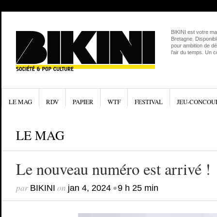
BIKINI est votre ma
Bretagne. Disponibl
pour ambition de dé
l’air du temps. Un 
LE MAG
RDV
PAPIER
WTF
FESTIVAL
JEU-CONCOU
LE MAG
Le nouveau numéro est arrivé !
par
on
•
BIKINI
jan 4, 2024
9 h 25 min