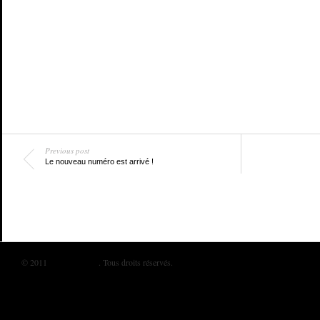
Previous post
Le nouveau numéro est arrivé !
© 2011
BIKINI MAG
. Tous droits réservés.