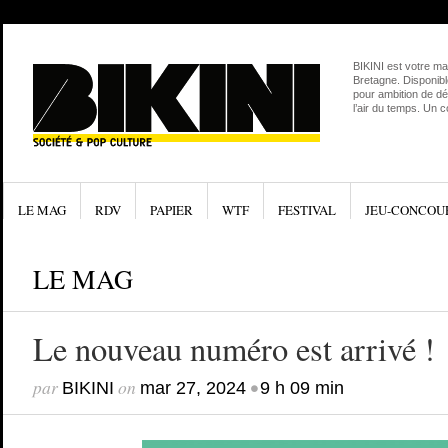
BIKINI est votre ma
Bretagne. Disponibl
pour ambition de dé
l’air du temps. Un 
LE MAG
RDV
PAPIER
WTF
FESTIVAL
JEU-CONCOU
LE MAG
Le nouveau numéro est arrivé !
par
on
•
BIKINI
mar 27, 2024
9 h 09 min