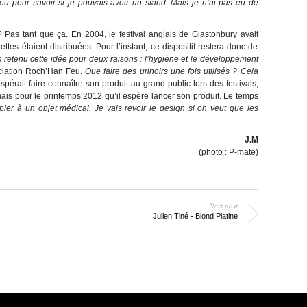
eu pour savoir si je pouvais avoir un stand. Mais je n’ai pas eu de
 Pas tant que ça. En 2004, le festival anglais de Glastonbury avait
es étaient distribuées. Pour l’instant, ce dispositif restera donc de
s retenu cette idée pour deux raisons : l’hygiène et le développement
ociation Roch’Han Feu.
Que faire des urinoirs une fois utilisés ? Cela
spérait faire connaître son produit au grand public lors des festivals,
mais pour le printemps 2012 qu’il espère lancer son produit. Le temps
ler à un objet médical. Je vais revoir le design si on veut que les
J.M
(photo : P-mate)
Next post
Julien Tiné - Blond Platine