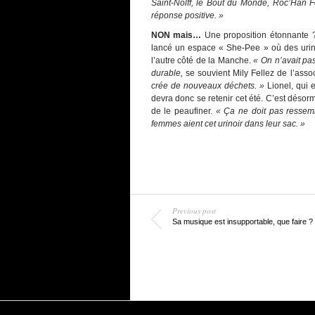
Saint-Nolff, le Bout du Monde, Roc’Han F
réponse positive. »
NON mais…
Une proposition étonnante ?
lancé un espace « She-Pee » où des urinett
l’autre côté de la Manche.
« On n’avait pa
durable,
se souvient Mily Fellez de l’ass
crée de nouveaux déchets. »
Lionel, qui e
devra donc se retenir cet été. C’est désor
de le peaufiner.
« Ça ne doit pas ressemb
femmes aient cet urinoir dans leur sac. »
Previous post
Sa musique est insupportable, que faire ?