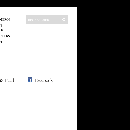
UMÉROS
US
ER
CEURS
CT
S Feed
Facebook