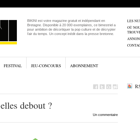
LES N
BIKINI est votre magazine gratuit et indépendant en
Bretagne. Disponible à 20 000 exemplaires, ce bimestriel a
OÙ NO
pour ambition de décortiquer la pop culture et de décrypter
TROUV
l’air du temps. Un concept inédit dans la presse bretonne.
ANNON
CONTA
FESTIVAL
JEU-CONCOURS
ABONNEMENT
RS
-elles debout ?
Un commentaire