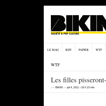
LE MAG
RDV
PAPIER
WTF
WTF
Les filles pisseront
par
on
•
BIKINI
juil 4, 2011
16 h 23 min