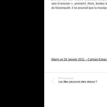
vais m’amuser »
, promet-il. Alors, tendez
de Kerampuilh, il se pourrait que la musiq
Warm up 29 Janvier 2011 – Carhaix Espace
Previous post
Les filles pisseront-elles debout ?