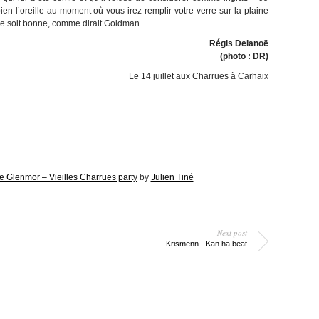
 bien l’oreille au moment où vous irez remplir votre verre sur la plaine
ue soit bonne, comme dirait Goldman.
Régis Delanoë
(photo : DR)
Le 14 juillet aux Charrues à Carhaix
 Glenmor – Vieilles Charrues party
by
Julien Tiné
Next post
Krismenn - Kan ha beat