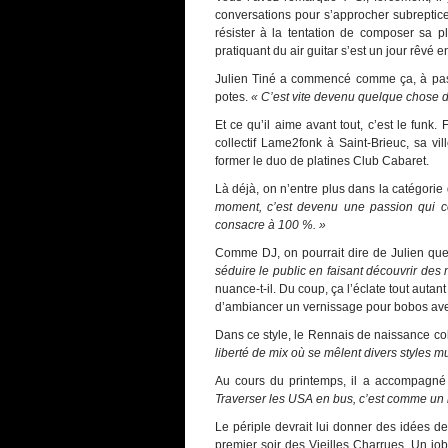
conversations pour s’approcher subrepticem
résister à la tentation de composer sa pl
pratiquant du air guitar s’est un jour rêvé 
Julien Tiné a commencé comme ça, à passe
potes.
« C’est vite devenu quelque chose de
Et ce qu’il aime avant tout, c’est le funk
collectif Lame2fonk à Saint-Brieuc, sa vi
former le duo de platines Club Cabaret.
Là déjà, on n’entre plus dans la catégorie d
moment, c’est devenu une passion qui 
consacre à 100 %. »
Comme DJ, on pourrait dire de Julien que
séduire le public en faisant découvrir des
nuance-t-il. Du coup, ça l’éclate tout autan
d’ambiancer un vernissage pour bobos ave
Dans ce style, le Rennais de naissance col
liberté de mix où se mêlent divers styles m
Au cours du printemps, il a accompagné
Traverser les USA en bus, c’est comme un 
Le périple devrait lui donner des idées 
premier soir des Vieilles Charrues. Un job