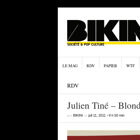
LE MAG
RDV
PAPIER
WTF
RDV
Julien Tiné – Blond
par
on
•
BIKINI
juil 11, 2011
9 h 50 min