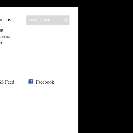
UMÉROS
US
ER
CEURS
CT
S Feed
Facebook