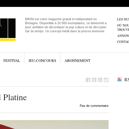
LES N
BIKINI est votre magazine gratuit et indépendant en
Bretagne. Disponible à 20 000 exemplaires, ce bimestriel a
OÙ NO
pour ambition de décortiquer la pop culture et de décrypter
TROUV
l’air du temps. Un concept inédit dans la presse bretonne.
ANNON
CONTA
FESTIVAL
JEU-CONCOURS
ABONNEMENT
RS
 Platine
Pas de commentaire