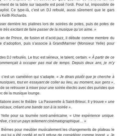
ent de la table sur laquelle est posé l’ordi. Pour lui, impossible de
aylist. Ce type-là, c’est un DJ refoulé, aussi sûrement que le gars
en Keith Richards.
r derrière les platines lors de soirées de potes, puis de potes de
 très excitant de faire passer de la musique qu’on aime. »
. Fan de Prince, de fusion et d’acid-jazz, il débute comme membre du
lle d’adoption, puis s’associe à GrandMarnier (Monsieur Yelle) pour
es DJ refoulés. Le truc est sérieux, le talent, certain.
« À partir de ce
commençait à occuper pas mal de temps. Depuis deux ans, je m’y
 c’est un caméléon qui s’adapte.
« Je dirais plutôt que je cherche à
 musiques, tout en essayant de coller au lieu, au moment, aux gens »
,
t de se retrouver à mixer pour une soirée électro avec des puristes que
c de la musique lounge.
labore avec le théâtre La Passerelle à Saint-Brieuc. Il y trouve
« une
usicaux, créant une bande son à la soirée »
.
 Yelle pour sa tournée nord-américaine.
« Une expérience unique.
rêve, c’est un pays tellement cinématographique… »
de thèmes pour meubler musicalement les changements de plateau le
 qui lui a été confié et qu’il refuse de considérer comme ingrat.
« Je