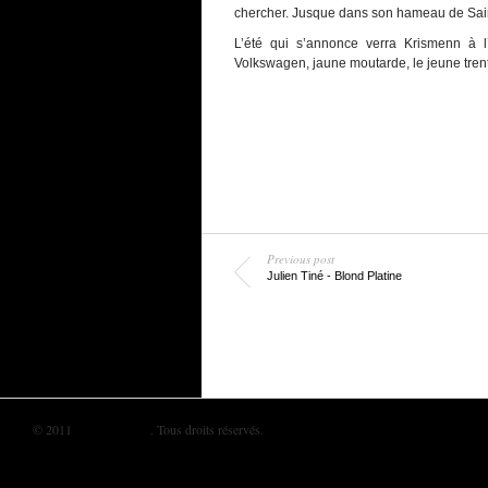
chercher. Jusque dans son hameau de Saint
L’été qui s’annonce verra Krismenn à l
Volkswagen, jaune moutarde, le jeune trentena
Previous post
Julien Tiné - Blond Platine
© 2011
BIKINI MAG
. Tous droits réservés.