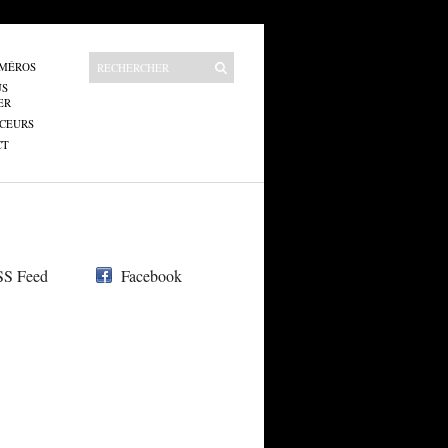
UMÉROS
US
ER
CEURS
CT
S Feed
Facebook