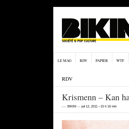
LE MAG
RDV
PAPIER
WTF
RDV
Krismenn – Kan ha
par
on
•
BIKINI
juil 12, 2011
15 h 16 min