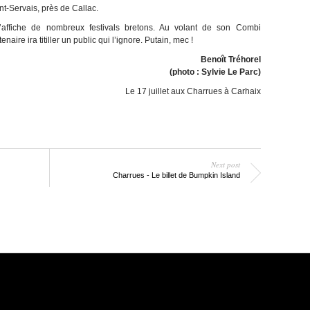
-Servais, près de Callac.
’affiche de nombreux festivals bretons. Au volant de son Combi
ire ira titiller un public qui l’ignore. Putain, mec !
Benoît Tréhorel
(photo : Sylvie Le Parc)
Le 17 juillet aux Charrues à Carhaix
Next post
Charrues - Le billet de Bumpkin Island