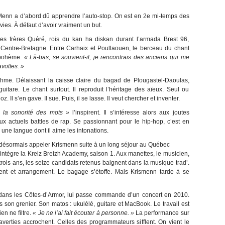
Menn a d’abord dû apprendre l’auto-stop. On est en 2
e
mi-temps des
ies. À défaut d’avoir vraiment un but.
les frères Quéré, rois du kan ha diskan durant l’armada Brest 96,
Centre-Bretagne. Entre Carhaix et Poullaouen, le berceau du chant
 bohème.
« Là-bas, se souvient-il, je rencontrais des anciens qui me
vottes. »
e rythme. Délaissant la caisse claire du bagad de Plougastel-Daoulas,
guitare. Le chant surtout. Il reproduit l’héritage des aïeux. Seul ou
Il s’en gave. Il sue. Puis, il se lasse. Il veut chercher et inventer.
 la sonorité des mots »
l’inspirent. Il s’intéresse alors aux joutes
ux actuels battles de rap. Se passionnant pour le hip-hop, c’est en
 une langue dont il aime les intonations.
t désormais appeler Krismenn suite à un long séjour au Québec
) intègre la Kreiz Breizh Academy, saison 1. Aux manettes, le musicien,
trois ans, les seize candidats retenus baignent dans la musique trad’.
t et arrangement. Le bagage s’étoffe. Mais Krismenn tarde à se
dans les Côtes-d’Armor, lui passe commande d’un concert en 2010.
son grenier. Son matos : ukulélé, guitare et MacBook. Le travail est
en ne filtre.
« Je ne l’ai fait écouter à personne. »
La performance sur
verties accrochent. Celles des programmateurs sifflent. On vient le