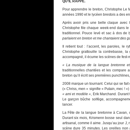
QU’IL RAPPE.
Pour apprendre le breton, Christophe Le 
années 1990 et le lycéen brestois a des env
Après avoir pris une belle claque avec 
Christophe file chaque week-end dans le 
traditionnel. Pouce levé et sac à dos de
parlaient en breton et me chantaient des ga
Il retient tout : l’accent, les paroles, l
Christophe grattouille la contrebasse, la 
accompagné, il écume les scènes de fest-noz. 
« La musique de la langue bretonne et
traditionnelles chantées et les compare a
breton qu’il écrit ses premières punchlines,
2008 marque un tournant. Celui qui se fai
(« Chriss, men » signifie « Putain, mec ! »
« ami et modèle »
, Erik Marchand. Durant 
Le garçon bûche solfège, accompagnemen
lancer.
La Fête de la langue bretonne à Cavan, 
Durant six mois, Krismenn bosse seul dans 
artisanal, comme il aime. Jusqu’au jour J, ri
scène dure 35 minutes. Les oreilles non a