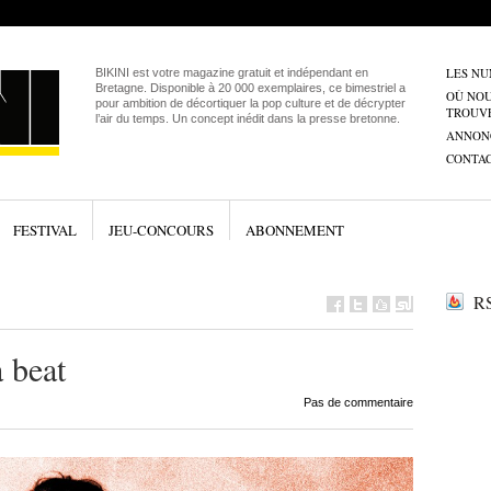
LES N
BIKINI est votre magazine gratuit et indépendant en
Bretagne. Disponible à 20 000 exemplaires, ce bimestriel a
OÙ NO
pour ambition de décortiquer la pop culture et de décrypter
TROUV
l’air du temps. Un concept inédit dans la presse bretonne.
ANNON
CONTA
FESTIVAL
JEU-CONCOURS
ABONNEMENT
RS
 beat
Pas de commentaire