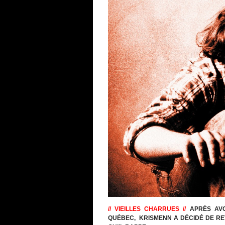
// VIEILLES CHARRUES //
APRÈS AVO
QUÉBEC, KRISMENN A DÉCIDÉ DE RE