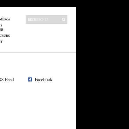
UMÉROS
US
ER
CEURS
CT
S Feed
Facebook