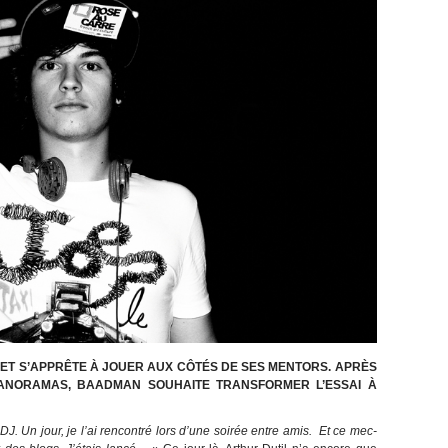
 ET S’APPRÊTE À JOUER AUX CÔTÉS DE SES MENTORS. APRÈS
ANORAMAS, BAADMAN SOUHAITE TRANSFORMER L’ESSAI
À
DJ. Un jour, je l’ai rencontré lors d’une soirée entre amis. Et ce mec-