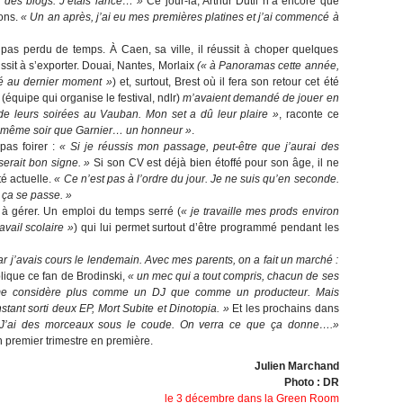
ir des blogs. J’étais lancé… »
Ce jour-là, Arthur Dutil n’a encore que
ons.
« Un an après, j’ai eu mes premières platines et j’ai commencé à
 pas perdu de temps. À Caen, sa ville, il réussit à choper quelques
sit à s’exporter. Douai, Nantes, Morlaix
(« à Panoramas cette année,
mé au dernier moment »
) et, surtout, Brest où il fera son retour cet été
(équipe qui organise le festival, ndlr)
m’avaient demandé de jouer en
de leurs soirées au Vauban. Mon set a dû leur plaire »
, raconte ce
le même soir que Garnier… un honneur »
.
as foirer :
« Si je réussis mon passage, peut-être que j’aurai des
serait bon signe. »
Si son CV est déjà bien étoffé pour son âge, il ne
té actuelle.
« Ce n’est pas à l’ordre du jour. Je ne suis qu’en seconde.
ça se passe. »
e à gérer. Un emploi du temps serré (
« je travaille mes prods environ
avail scolaire »
) qui lui permet surtout d’être programmé pendant les
car j’avais cours le lendemain. Avec mes parents, on a fait un marché :
plique ce fan de Brodinski,
« un mec qui a tout compris, chacun de ses
 considère plus comme un DJ que comme un producteur. Mais
instant sorti deux EP, Mort Subite et Dinotopia. »
Et les prochains dans
 J’ai des morceaux sous le coude. On verra ce que ça donne….»
 premier trimestre en première.
Julien Marchand
Photo : DR
le 3 décembre dans la Green Room