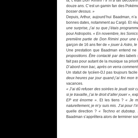
là, c’était Don Rimini ! Il m’a fait découvr
douze ans. C’est un gamin fan des Pokém
bosser dessus. »
Depuis, Arthur, aujourd’hui Baadman, n’a
bonnes dates, notamment au Cargö. Et réus
une surprise, j’ai su que j’étais program
pour Astropolis.
« En novembre, les Sonics
première partie de Don Rimini pour une 
garçon de 16 ans fier de
« jouer à Astro, 
Une prestation que Baadman entend ne p
propositions. Être contacté par des labels 
fait pas pour autant de la musique sa priori
D’abord mon bac, après on verra comment 
Un statut de lycéen-DJ pas toujours facil
deux heures par jour quand j’ai fini mon tr
vacances.
« J’ai dû refuser des soirées le jeudi soir 
si je travaille, j’ai le droit d’aller jouer »
, ex
EP est énorme »
. Et les tiens ?
« Je me
naturellement, je m’y suis mis. J’ai pour l’
quelle direction ?
« Techno et dubstep.
Baadman s’apprêtera alors de terminer son