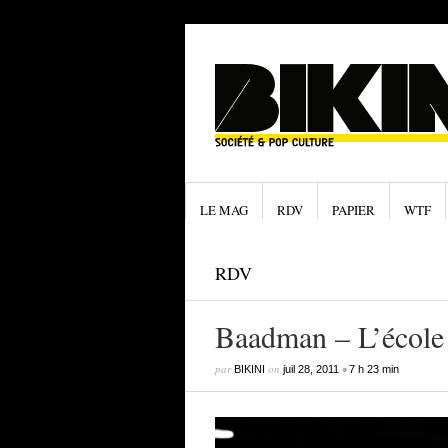
LE MAG
RDV
PAPIER
WTF
RDV
Baadman – L’école 
par
on
•
BIKINI
juil 28, 2011
7 h 23 min