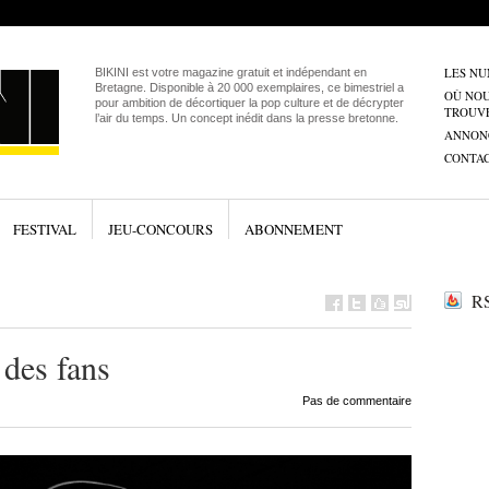
LES N
BIKINI est votre magazine gratuit et indépendant en
Bretagne. Disponible à 20 000 exemplaires, ce bimestriel a
OÙ NO
pour ambition de décortiquer la pop culture et de décrypter
TROUV
l’air du temps. Un concept inédit dans la presse bretonne.
ANNON
CONTA
FESTIVAL
JEU-CONCOURS
ABONNEMENT
RS
des fans
Pas de commentaire