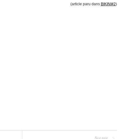
(article paru dans
BIKINI#2
)
Next post